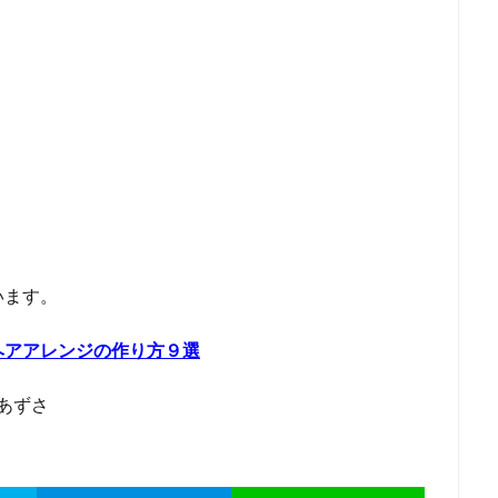
います。
ヘアアレンジの作り方９選
 あずさ