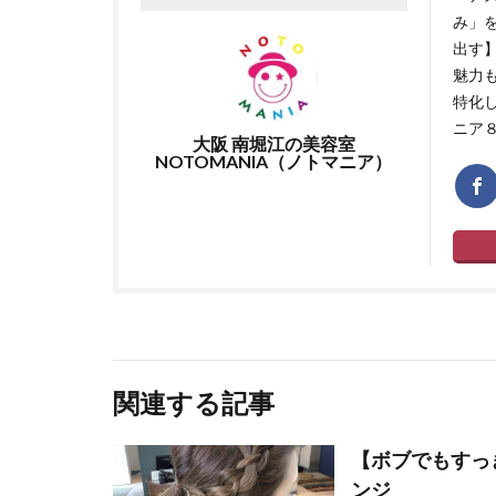
み」
出す
魅力
特化し
ニア
大阪 南堀江の美容室
NOTOMANIA（ノトマニア）
関連する記事
【ボブでもすっ
ンジ