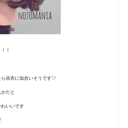
！！！
たら浴衣に似合いそうです♡
んかだと
かわいいです
ば