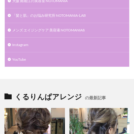
大阪 南堀江の美容室 NOTOMANIA
「髪と肌」のお悩み研究所 NOTOMANIA-ⅬAB
メンズ エイジングケア 美容液 NOTOMANIA8
Instagram
YouTube
くるりんぱアレンジ
の最新記事