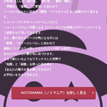
お客様1人1人の「頭の形」「顔の形」「趣味・嗜好」
「雰囲気」「服装」「ご要望」に合わせて
トータルであなたに似合う【髪型・ヘアスタイル】をご提案させて頂きま
す。
ショートヘアとデザインカラーにこだわり
ショートヘアがより可愛くなる【ナチュラルでお洒落なデザインカラー】を
ご提案させて頂いております。
また、髪の毛のダメージが気になる方には
「髪質」「ダメージレベル」に合わせて
最新の【ヘアカラー剤・トリートメント剤】を使用し
あなたのなりたい髪の毛に近づけます。
まるで家にいるようなリラックスした空間で
「知識」と「経験」を持った担当者が
【あなたの魅力を最大限に引き出す】
お手伝いをさせて頂きます。
NOTOMANIA（ノトマニア）を詳しく見る