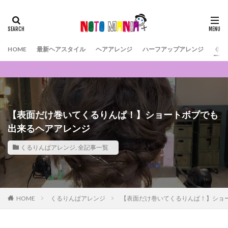
HOME
最新ヘアスタイル
ヘアアレンジ
ハーフアップアレンジ
くる
【表面だけ巻いてくるりんぱ！】ショートボブでも
出来るヘアアレンジ
くるりんぱアレンジ
,
全記事一覧
HOME
くるりんぱアレンジ
【表面だけ巻いてくるりんぱ！】ショ