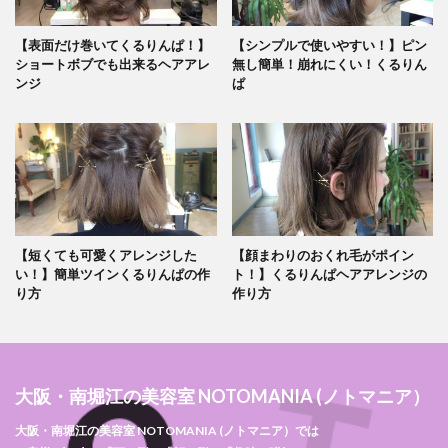
【表面だけ巻いてくるりんぱ！】
【シンプルで使いやすい！】ピン
ショートボブでも出来るヘアアレ
無し簡単！崩れにくい！くるりん
ンジ
ぱ
【短くても可愛くアレンジした
【顔まわりのおくれ毛がポイン
い！】簡単ツインくるりんぱの作
ト！】くるりんぱヘアアレンジの
り方
作り方
大阪・南堀江の美容室 NOTOMANIA (ノトマニア）
大阪・南堀江の美容室 NOTOMANIA (ノトマニア）では