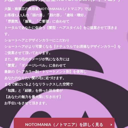
大阪・南堀江の美容室 NOTOMANIA (ノトマニア）では
お客様1人1人の「頭の形」「顔の形」「趣味・嗜好」
「雰囲気」「服装」「ご要望」に合わせて
トータルであなたに似合う【髪型・ヘアスタイル】をご提案させて頂きま
す。
ショートヘアとデザインカラーにこだわり
ショートヘアがより可愛くなる【ナチュラルでお洒落なデザインカラー】を
ご提案させて頂いております。
また、髪の毛のダメージが気になる方には
「髪質」「ダメージレベル」に合わせて
最新の【ヘアカラー剤・トリートメント剤】を使用し
あなたのなりたい髪の毛に近づけます。
まるで家にいるようなリラックスした空間で
「知識」と「経験」を持った担当者が
【あなたの魅力を最大限に引き出す】
お手伝いをさせて頂きます。
NOTOMANIA（ノトマニア）を詳しく見る