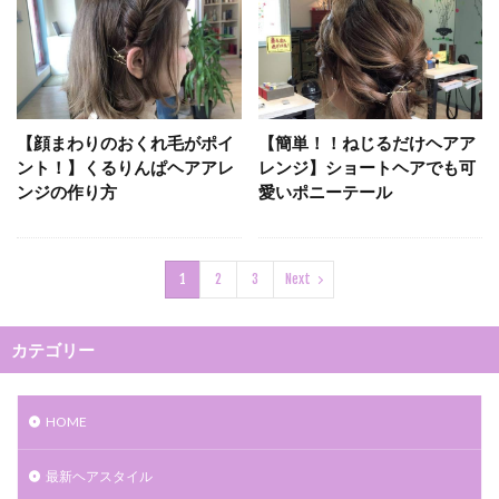
【顔まわりのおくれ毛がポイ
【簡単！！ねじるだけヘアア
ント！】くるりんぱヘアアレ
レンジ】ショートヘアでも可
ンジの作り方
愛いポニーテール
1
2
3
Next
カテゴリー
HOME
最新ヘアスタイル