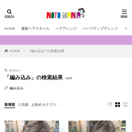
HOME
最新ヘアスタイル
ヘアアレンジ
ハーフアップアレンジ
くる
HOME
"編み込み" の検索結果
SEARCH
「編み込み」の検索結果
36件
編み込み
新着順
人気順
お勧めカテゴリ
３分以内で出来る簡単アレンジ
くるりんぱアレンジ
パーティーアレンジ